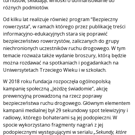
turnusów, składając wnioski o dofinansowanie do
różnych podmiotów.
Od kilku lat realizuje również program “Bezpieczny
rowerzysta”, w ramach którego przez publikację treści
informacyjno-edukacyjnych stara się poprawić
bezpieczeństwo rowerzystów, zaliczanych do grupy
niechronionych uczestników ruchu drogowego. W tym
temacie rozważa także wydanie broszury, którą będzie
można rozdawać na spotkaniach i pogadankach na
Uniwersytetach Trzeciego Wieku i w szkołach.
W 2018 roku fundacja rozpoczęła ogólnopolską
kampanię społeczną „Jeżdżę świadomie”, akcję
prewencyjną prowadzoną na rzecz poprawy
bezpieczeństwa ruchu drogowego. Głównym elementem
kampanii medialnej był 29 sekundowy spot telewizyjny i
radiowy, którego bohaterami są jej podopieczni. W
spocie wykorzystano fragmenty nagrań z jej
podopiecznymi występującymi w serialu
„Sekundy, które