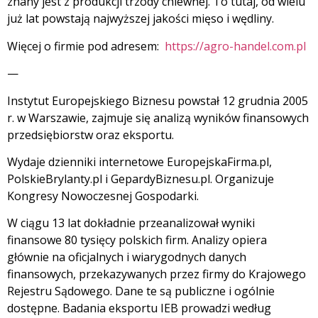
znany jest z produkcji trzody chlewnej. To tutaj, od wielu
już lat powstają najwyższej jakości mięso i wędliny.
Więcej o firmie pod adresem:
https://agro-handel.com.pl
—
Instytut Europejskiego Biznesu powstał 12 grudnia 2005
r. w Warszawie, zajmuje się analizą wyników finansowych
przedsiębiorstw oraz eksportu.
Wydaje dzienniki internetowe EuropejskaFirma.pl,
PolskieBrylanty.pl i GepardyBiznesu.pl. Organizuje
Kongresy Nowoczesnej Gospodarki.
W ciągu 13 lat dokładnie przeanalizował wyniki
finansowe 80 tysięcy polskich firm. Analizy opiera
głównie na oficjalnych i wiarygodnych danych
finansowych, przekazywanych przez firmy do Krajowego
Rejestru Sądowego. Dane te są publiczne i ogólnie
dostępne. Badania eksportu IEB prowadzi według