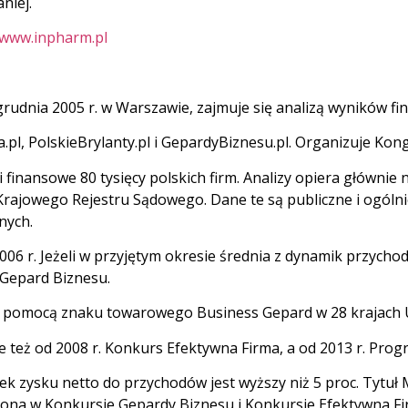
niej.
/www.inpharm.pl
rudnia 2005 r. w Warszawie, zajmuje się analizą wyników f
.pl, PolskieBrylanty.pl i GepardyBiznesu.pl. Organizuje Ko
 finansowe 80 tysięcy polskich firm. Analizy opiera głównie 
Krajowego Rejestru Sądowego. Dane te są publiczne i ogóln
nych.
6 r. Jeżeli w przyjętym okresie średnia z dynamik przychod
ł Gepard Biznesu.
za pomocą znaku towarowego Business Gepard w 28 krajach U
e też od 2008 r. Konkurs Efektywna Firma, a od 2013 r. Pr
ek zysku netto do przychodów jest wyższy niż 5 proc. Tytuł
iona w Konkursie Gepardy Biznesu i Konkursie Efektywna Fi