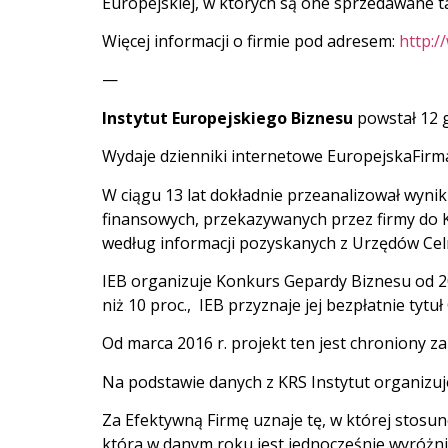
Europejskiej, w których są one sprzedawane ta
Więcej informacji o firmie pod adresem:
http:/
—
Instytut Europejskiego Biznesu
powstał 12 g
Wydaje dzienniki internetowe EuropejskaFirma
W ciągu 13 lat dokładnie przeanalizował wyniki
finansowych, przekazywanych przez firmy do 
według informacji pozyskanych z Urzędów Cel
IEB organizuje Konkurs Gepardy Biznesu od 200
niż 10 proc., IEB przyznaje jej bezpłatnie tytu
Od marca 2016 r. projekt ten jest chroniony 
Na podstawie danych z KRS Instytut organizuj
Za Efektywną Firmę uznaje tę, w której stosun
która w danym roku jest jednocześnie wyróżn