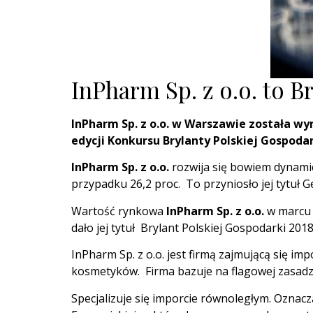
InPharm Sp. z o.o. to B
InPharm Sp. z o.o. w Warszawie została wyr
edycji Konkursu Brylanty Polskiej Gospod
InPharm Sp. z o.o.
rozwija się bowiem dynamic
przypadku 26,2 proc. To przyniosło jej tytuł 
Wartość rynkowa
InPharm Sp. z o.o.
w marcu 
dało jej tytuł Brylant Polskiej Gospodarki 2018
InPharm Sp. z o.o. jest firmą zajmującą się 
kosmetyków. Firma bazuje na flagowej zasadz
Specjalizuje się imporcie równoległym. Oznacz