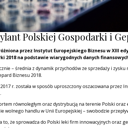
rylant Polskiej Gospodarki i G
óżniona przez Instytut Europejskiego Biznesu w XIII edy
arki 2018 na podstawie wiarygodnych danych finansowy
znie – średnia z dynamik przychodów ze sprzedaży i zysku n
Gepard Biznesu 2018.
2017 r. została w sposób uproszczony oszacowana przez Ins
.
importem równoległym oraz dystrybucją na terenie Polski or
ie wolnego handlu w Unii Europejskiej – swobodzie przepły
a to, że sprowadza do Polski leki firm innowacyjnych oraz g