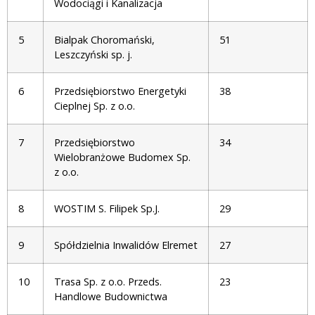
Wodociągi i Kanalizacja
5
Bialpak Choromański,
51
Leszczyński sp. j.
6
Przedsiębiorstwo Energetyki
38
Cieplnej Sp. z o.o.
7
Przedsiębiorstwo
34
Wielobranżowe Budomex Sp.
z o.o.
8
WOSTIM S. Filipek Sp.J.
29
9
Spółdzielnia Inwalidów Elremet
27
10
Trasa Sp. z o.o. Przeds.
23
Handlowe Budownictwa