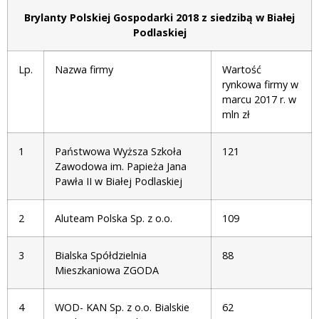
Brylanty Polskiej Gospodarki 2018 z siedzibą w Białej
Podlaskiej
Lp.
Nazwa firmy
Wartość
rynkowa firmy w
marcu 2017 r. w
mln zł
1
Państwowa Wyższa Szkoła
121
Zawodowa im. Papieża Jana
Pawła II w Białej Podlaskiej
2
Aluteam Polska Sp. z o.o.
109
3
Bialska Spółdzielnia
88
Mieszkaniowa ZGODA
4
WOD- KAN Sp. z o.o. Bialskie
62