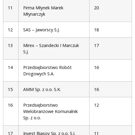
11
Firma Młynek Marek
20
Młynarczyk
12
SAS – Jaworscy S.J.
18
13
Mirex – Szandecki I Marczuk
17
S.J.
14
Przedsiębiorstwo Robót
16
Drogowych S.A.
15
AMM Sp. z o.o. S.K.
16
16
Przedsiębiorstwo
12
Wielobranżowe Komunalnik
Sp. z o.o.
17
Invest Biasov Sp. z o.o. S.J.
11