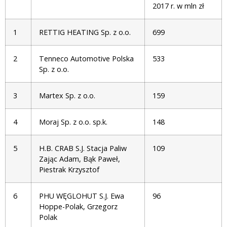
2017 r. w mln zł
1
RETTIG HEATING Sp. z o.o.
699
2
Tenneco Automotive Polska
533
Sp. z o.o.
3
Martex Sp. z o.o.
159
4
Moraj Sp. z o.o. sp.k.
148
5
H.B. CRAB S.J. Stacja Paliw
109
Zając Adam, Bąk Paweł,
Piestrak Krzysztof
6
PHU WĘGLOHUT S.J. Ewa
96
Hoppe-Polak, Grzegorz
Polak