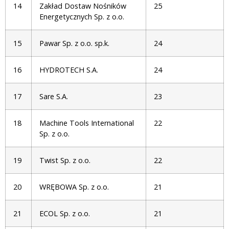
14
Zakład Dostaw Nośników
25
Energetycznych Sp. z o.o.
15
Pawar Sp. z o.o. sp.k.
24
16
HYDROTECH S.A.
24
17
Sare S.A.
23
18
Machine Tools International
22
Sp. z o.o.
19
Twist Sp. z o.o.
22
20
WRĘBOWA Sp. z o.o.
21
21
ECOL Sp. z o.o.
21