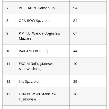
7
POLCAB N. Gamoń Sp.J.
94
8
OPA-ROW Sp. z o.o.
84
9
P.P.H.U. Wanda Bogusław
61
Maziarz
10
RAK AND ROLL S.J.
44
11
EKO M.Golik, J.Konsek,
40
A.Serwotka S.J.
12
Inis Sp. z o.o.
39
13
FIJAŁKOWSKI Stanisław
36
Fijałkowski