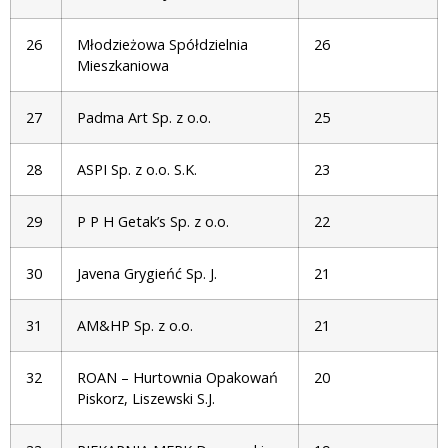
26
Młodzieżowa Spółdzielnia
26
Mieszkaniowa
27
Padma Art Sp. z o.o.
25
28
ASPI Sp. z o.o. S.K.
23
29
P P H Getak’s Sp. z o.o.
22
30
Javena Grygieńć Sp. J.
21
31
AM&HP Sp. z o.o.
21
32
ROAN – Hurtownia Opakowań
20
Piskorz, Liszewski S.J.