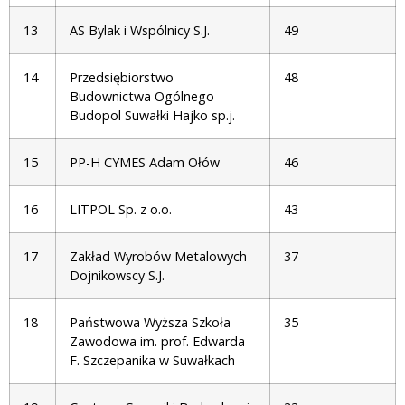
13
AS Bylak i Wspólnicy S.J.
49
14
Przedsiębiorstwo
48
Budownictwa Ogólnego
Budopol Suwałki Hajko sp.j.
15
PP-H CYMES Adam Ołów
46
16
LITPOL Sp. z o.o.
43
17
Zakład Wyrobów Metalowych
37
Dojnikowscy S.J.
18
Państwowa Wyższa Szkoła
35
Zawodowa im. prof. Edwarda
F. Szczepanika w Suwałkach