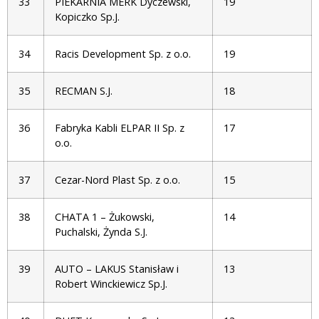
33
PIEKARNIA MERK Dyczewski,
19
Kopiczko Sp.J.
34
Racis Development Sp. z o.o.
19
35
RECMAN S.J.
18
36
Fabryka Kabli ELPAR II Sp. z
17
o.o.
37
Cezar-Nord Plast Sp. z o.o.
15
38
CHATA 1 – Żukowski,
14
Puchalski, Żynda S.J.
39
AUTO – LAKUS Stanisław i
13
Robert Winckiewicz Sp.J.