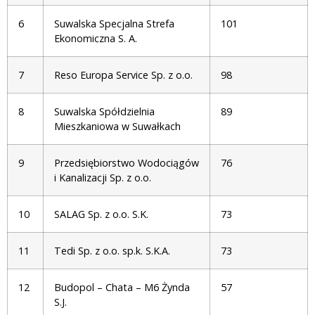
6
Suwalska Specjalna Strefa
101
Ekonomiczna S. A.
7
Reso Europa Service Sp. z o.o.
98
8
Suwalska Spółdzielnia
89
Mieszkaniowa w Suwałkach
9
Przedsiębiorstwo Wodociągów
76
i Kanalizacji Sp. z o.o.
10
SALAG Sp. z o.o. S.K.
73
11
Tedi Sp. z o.o. sp.k. S.K.A.
73
12
Budopol – Chata – M6 Żynda
57
S.J.