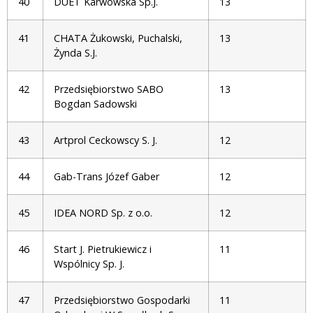
40
DUET Karwowska Sp.J.
13
41
CHATA Żukowski, Puchalski,
13
Żynda S.J.
42
Przedsiębiorstwo SABO
13
Bogdan Sadowski
43
Artprol Ceckowscy S. J.
12
44
Gab-Trans Józef Gaber
12
45
IDEA NORD Sp. z o.o.
12
46
Start J. Pietrukiewicz i
11
Wspólnicy Sp. J.
47
Przedsiębiorstwo Gospodarki
11