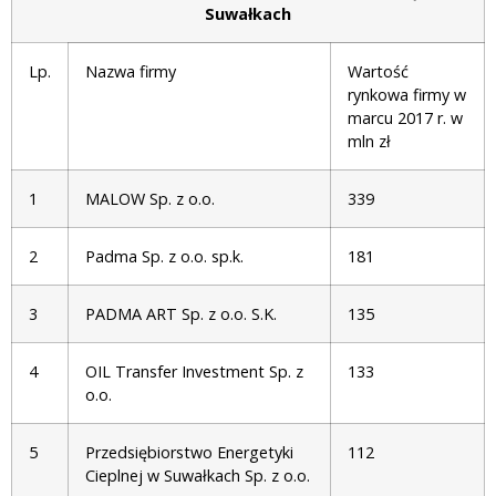
Suwałkach
Lp.
Nazwa firmy
Wartość
rynkowa firmy w
marcu 2017 r. w
mln zł
1
MALOW Sp. z o.o.
339
2
Padma Sp. z o.o. sp.k.
181
3
PADMA ART Sp. z o.o. S.K.
135
4
OIL Transfer Investment Sp. z
133
o.o.
5
Przedsiębiorstwo Energetyki
112
Cieplnej w Suwałkach Sp. z o.o.