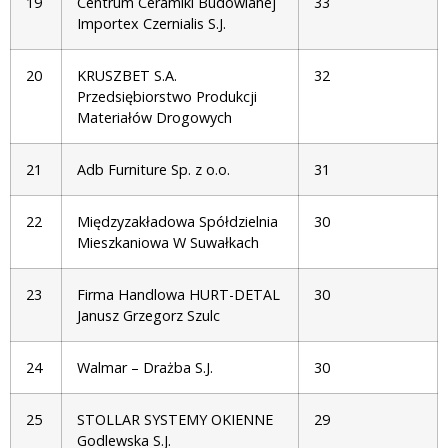
19
Centrum Ceramiki Budowlanej
33
Importex Czernialis S.J.
20
KRUSZBET S.A.
32
Przedsiębiorstwo Produkcji
Materiałów Drogowych
21
Adb Furniture Sp. z o.o.
31
22
Międzyzakładowa Spółdzielnia
30
Mieszkaniowa W Suwałkach
23
Firma Handlowa HURT-DETAL
30
Janusz Grzegorz Szulc
24
Walmar – Drażba S.J.
30
25
STOLLAR SYSTEMY OKIENNE
29
Godlewska S.J.