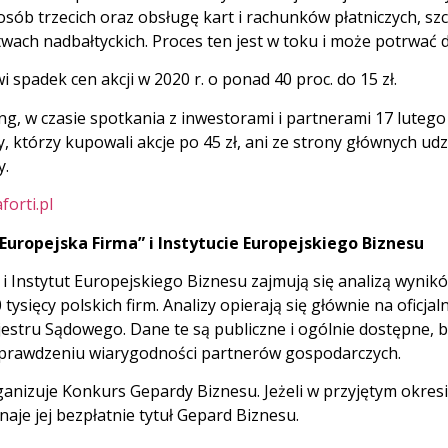
sób trzecich oraz obsługę kart i rachunków płatniczych, sz
wach nadbałtyckich. Proces ten jest w toku i może potrwać d
 spadek cen akcji w 2020 r. o ponad 40 proc. do 15 zł.
g, w czasie spotkania z inwestorami i partnerami 17 lutego 
, którzy kupowali akcje po 45 zł, ani ze strony głównych ud
y.
forti.pl
uropejska Firma” i Instytucie Europejskiego Biznesu
 Instytut Europejskiego Biznesu zajmują się analizą wynikó
tysięcy polskich firm. Analizy opierają się głównie na oficj
stru Sądowego. Dane te są publiczne i ogólnie dostępne, by
sprawdzeniu wiarygodności partnerów gospodarczych.
ganizuje Konkurs Gepardy Biznesu. Jeżeli w przyjętym okres
naje jej bezpłatnie tytuł Gepard Biznesu.