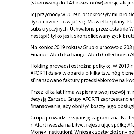
(skierowaną do 149 inwestorów) emisję akcji za
Jej przychody w 2019 r. przekroczyły miliard zł
dynamicznie rozwijać się. Ma wielkie plany.
subskrypcyjnych. Uchwalone przez ostatnie 
nastąpić tylko jeśli, skonsolidowany zysk brutt
Na koniec 2019 roku w Grupie pracowało 203 pr
Finance, Aforti Exchange, Aforti Collections i Af
Holding prowadzi ostrożną politykę. W 2019 r. 
AFORTI działa w oparciu o kilka tzw. nóg bizne
sfinansowano faktury przedsiębiorców na kwo
Przez kilka lat firma wspierała swój rozwój m.in
decyzją Zarządu Grupy AFORTI zaprzestano emis
finansowania, aby obniżyć koszty jego obsługi,
Grupa prowadzi ekspansję zagraniczną. Na tere
r. Aforti weszła na Litwę, rejestrując spółkę Af
Money Institution). Wniosek został złożony pod