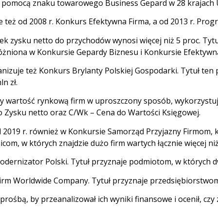
za pomocą znaku towarowego Business Gepard w 28 krajach U
e też od 2008 r. Konkurs Efektywna Firma, a od 2013 r. Pr
nek zysku netto do przychodów wynosi więcej niż 5 proc. Ty
różniona w Konkursie Gepardy Biznesu i Konkursie Efektywn
anizuje też Konkurs Brylanty Polskiej Gospodarki. Tytuł te
n zł.
zy wartość rynkową firm w uproszczony sposób, wykorzystuj
o Zysku netto oraz C/Wk – Cena do Wartości Księgowej.
2019 r. również w Konkursie Samorząd Przyjazny Firmom, któ
om, w których znajdzie dużo firm wartych łącznie więcej niż 
odernizator Polski. Tytuł przyznaje podmiotom, w których dw
Firm Worldwide Company. Tytuł przyznaje przedsiębiorstwo
 prośbą, by przeanalizował ich wyniki finansowe i ocenił, cz