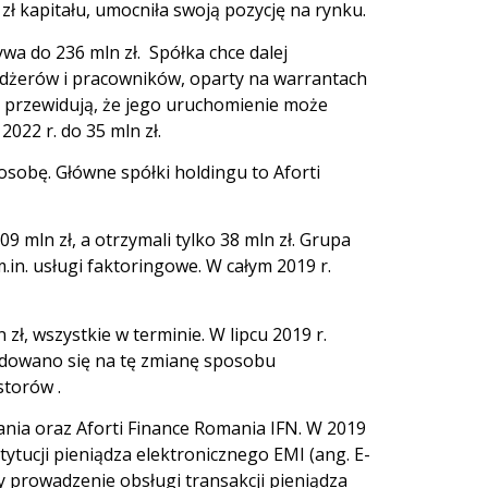
zł kapitału, umocniła swoją pozycję na rynku.
tywa do 236 mln zł. Spółka chce dalej
edżerów i pracowników, oparty na warrantach
 przewidują, że jego uruchomienie może
2022 r. do 35 mln zł.
osobę. Główne spółki holdingu to Aforti
9 mln zł, a otrzymali tylko 38 mln zł. Grupa
.in. usługi faktoringowe. W całym 2019 r.
 zł, wszystkie w terminie. W lipcu 2019 r.
ecydowano się na tę zmianę sposobu
storów .
ania oraz Aforti Finance Romania IFN. W 2019
nstytucji pieniądza elektronicznego EMI (ang. E-
by prowadzenie obsługi transakcji pieniądza