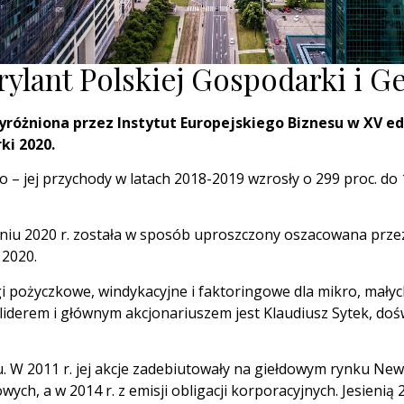
Brylant Polskiej Gospodarki i 
różniona przez Instytut Europejskiego Biznesu w XV edy
ki 2020.
 – jej przychody w latach 2018-2019 wzrosły o 299 proc. do 1
zniu 2020 r. została w sposób uproszczony oszacowana przez
 2020.
i pożyczkowe, windykacyjne i faktoringowe dla mikro, małych
 liderem i głównym akcjonariuszem jest Klaudiusz Sytek, doś
ku. W 2011 r. jej akcje zadebiutowały na giełdowym rynku N
ych, a w 2014 r. z emisji obligacji korporacyjnych. Jesienią