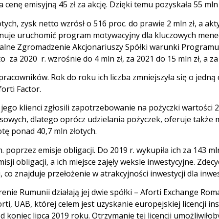
 cenę emisyjną 45 zł za akcję. Dzięki temu pozyskała 55 mln 
otych, zysk netto wzrósł o 516 proc. do prawie 2 mln zł, a ak
 Planuje uruchomić program motywacyjny dla kluczowych men
Walne Zgromadzenie Akcjonariuszy Spółki warunki Programu
o za 2020 r. wzrośnie do 4 mln zł, za 2021 do 15 mln zł, a za 
acowników. Rok do roku ich liczba zmniejszyła się o jedną 
orti Factor.
jego klienci zgłosili zapotrzebowanie na pożyczki wartości 20
sowych, dlatego oprócz udzielania pożyczek, oferuje także m
tę ponad 40,7 mln złotych.
. poprzez emisje obligacji. Do 2019 r. wykupiła ich za 143 mln
ji obligacji, a ich miejsce zajęły weksle inwestycyjne. Zd
 co znajduje przełożenie w atrakcyjności inwestycji dla inwe
nie Rumunii działają jej dwie spółki – Aforti Exchange Rom
orti, UAB, której celem jest uzyskanie europejskiej licencji i
 koniec lipca 2019 roku. Otrzymanie tej licencji umożliwiło