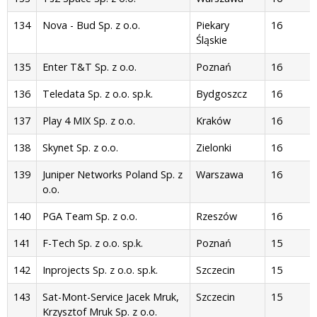
134
Nova - Bud Sp. z o.o.
Piekary
16
Śląskie
135
Enter T&T Sp. z o.o.
Poznań
16
136
Teledata Sp. z o.o. sp.k.
Bydgoszcz
16
137
Play 4 MIX Sp. z o.o.
Kraków
16
138
Skynet Sp. z o.o.
Zielonki
16
139
Juniper Networks Poland Sp. z
Warszawa
16
o.o.
140
PGA Team Sp. z o.o.
Rzeszów
16
141
F-Tech Sp. z o.o. sp.k.
Poznań
15
142
Inprojects Sp. z o.o. sp.k.
Szczecin
15
143
Sat-Mont-Service Jacek Mruk,
Szczecin
15
Krzysztof Mruk Sp. z o.o.