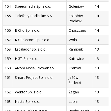
154
Speedmedia Sp. z o.o.
Goleniów
14
155
Telefony Podlaskie S.A.
Sokołów
14
Podlaski
156
E-Cho Sp. z o.o.
Choszczno
14
157
K3 Telecom Sp. z o.o.
Wola
13
158
Escalador Sp. z o.o.
Kamionki
13
159
HGT Sp. z o.o.
Katowice
13
160
Alkom Nosal, Nowak sp.j.
Kraków
13
161
Smart Project Sp. z o.o.
Jeżów
13
Sudecki
162
Wektor Sp. z o.o.
Żagań
13
163
Nette Sp. z o.o.
Lublin
13
164
Studio Wik Sp. z o.o.
Rabka-Zdrój
13