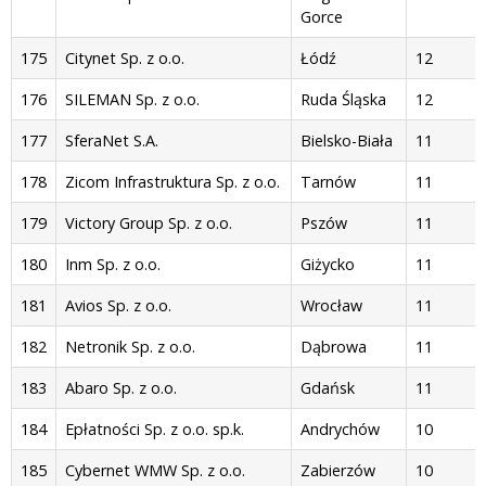
Gorce
175
Citynet Sp. z o.o.
Łódź
12
176
SILEMAN Sp. z o.o.
Ruda Śląska
12
177
SferaNet S.A.
Bielsko-Biała
11
178
Zicom Infrastruktura Sp. z o.o.
Tarnów
11
179
Victory Group Sp. z o.o.
Pszów
11
180
Inm Sp. z o.o.
Giżycko
11
181
Avios Sp. z o.o.
Wrocław
11
182
Netronik Sp. z o.o.
Dąbrowa
11
183
Abaro Sp. z o.o.
Gdańsk
11
184
Epłatności Sp. z o.o. sp.k.
Andrychów
10
185
Cybernet WMW Sp. z o.o.
Zabierzów
10