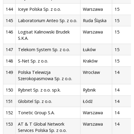
144
Iceye Polska Sp. z o.o.
Warszawa
15
145
Laboratorium Anteo Sp. z o.o.
Ruda Śląska
15
146
Logisat Kalinowski Brudek
Warszawa
15
S.K.A.
147
Telekom System Sp. z o.o.
Łuków
15
148
S-Net Sp. z o.o.
Kraków
15
149
Polska Telewizja
Wrocław
14
Szerokopasmowa Sp. z o.o.
150
Rybnet Sp. z o.o. sp.k.
Rybnik
14
151
Globitel Sp. z o.o.
Łódź
14
152
Tonetic Group S.A.
Warszawa
14
153
AT & T Global Network
Warszawa
14
Services Polska Sp. z o.o.