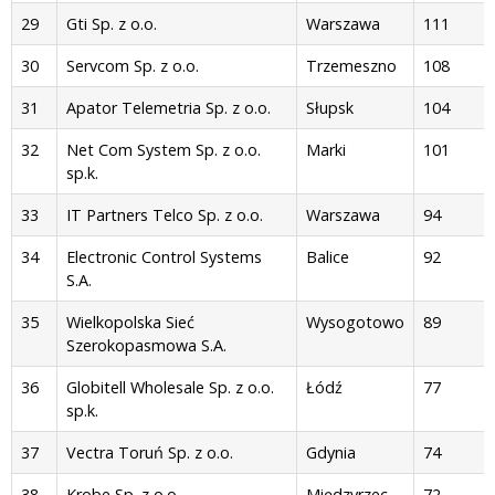
29
Gti Sp. z o.o.
Warszawa
111
30
Servcom Sp. z o.o.
Trzemeszno
108
31
Apator Telemetria Sp. z o.o.
Słupsk
104
32
Net Com System Sp. z o.o.
Marki
101
sp.k.
33
IT Partners Telco Sp. z o.o.
Warszawa
94
34
Electronic Control Systems
Balice
92
S.A.
35
Wielkopolska Sieć
Wysogotowo
89
Szerokopasmowa S.A.
36
Globitell Wholesale Sp. z o.o.
Łódź
77
sp.k.
37
Vectra Toruń Sp. z o.o.
Gdynia
74
38
Krobe Sp. z o.o.
Międzyrzec
72