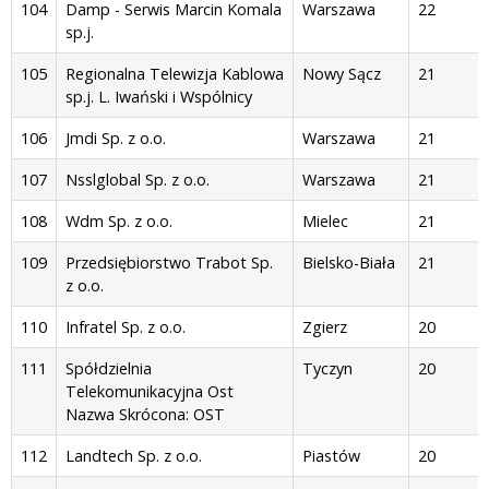
104
Damp - Serwis Marcin Komala
Warszawa
22
sp.j.
105
Regionalna Telewizja Kablowa
Nowy Sącz
21
sp.j. L. Iwański i Wspólnicy
106
Jmdi Sp. z o.o.
Warszawa
21
107
Nsslglobal Sp. z o.o.
Warszawa
21
108
Wdm Sp. z o.o.
Mielec
21
109
Przedsiębiorstwo Trabot Sp.
Bielsko-Biała
21
z o.o.
110
Infratel Sp. z o.o.
Zgierz
20
111
Spółdzielnia
Tyczyn
20
Telekomunikacyjna Ost
Nazwa Skrócona: OST
112
Landtech Sp. z o.o.
Piastów
20