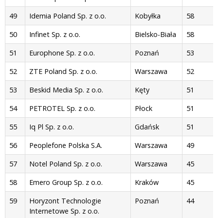
49
Idemia Poland Sp. z o.o.
Kobyłka
58
50
Infinet Sp. z o.o.
Bielsko-Biała
58
51
Europhone Sp. z o.o.
Poznań
53
52
ZTE Poland Sp. z o.o.
Warszawa
52
53
Beskid Media Sp. z o.o.
Kęty
51
54
PETROTEL Sp. z o.o.
Płock
51
55
Iq Pl Sp. z o.o.
Gdańsk
51
56
Peoplefone Polska S.A.
Warszawa
49
57
Notel Poland Sp. z o.o.
Warszawa
45
58
Emero Group Sp. z o.o.
Kraków
45
59
Horyzont Technologie
Poznań
44
Internetowe Sp. z o.o.