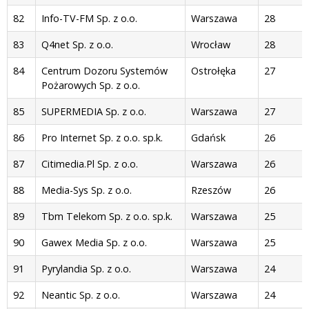
82
Info-TV-FM Sp. z o.o.
Warszawa
28
83
Q4net Sp. z o.o.
Wrocław
28
84
Centrum Dozoru Systemów
Ostrołęka
27
Pożarowych Sp. z o.o.
85
SUPERMEDIA Sp. z o.o.
Warszawa
27
86
Pro Internet Sp. z o.o. sp.k.
Gdańsk
26
87
Citimedia.Pl Sp. z o.o.
Warszawa
26
88
Media-Sys Sp. z o.o.
Rzeszów
26
89
Tbm Telekom Sp. z o.o. sp.k.
Warszawa
25
90
Gawex Media Sp. z o.o.
Warszawa
25
91
Pyrylandia Sp. z o.o.
Warszawa
24
92
Neantic Sp. z o.o.
Warszawa
24