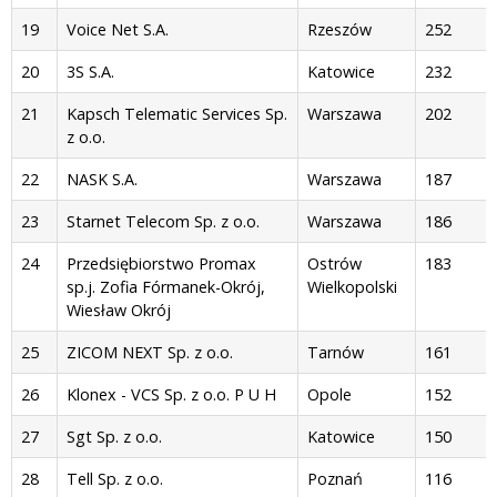
19
Voice Net S.A.
Rzeszów
252
20
3S S.A.
Katowice
232
21
Kapsch Telematic Services Sp.
Warszawa
202
z o.o.
22
NASK S.A.
Warszawa
187
23
Starnet Telecom Sp. z o.o.
Warszawa
186
24
Przedsiębiorstwo Promax
Ostrów
183
sp.j. Zofia Fórmanek-Okrój,
Wielkopolski
Wiesław Okrój
25
ZICOM NEXT Sp. z o.o.
Tarnów
161
26
Klonex - VCS Sp. z o.o. P U H
Opole
152
27
Sgt Sp. z o.o.
Katowice
150
28
Tell Sp. z o.o.
Poznań
116