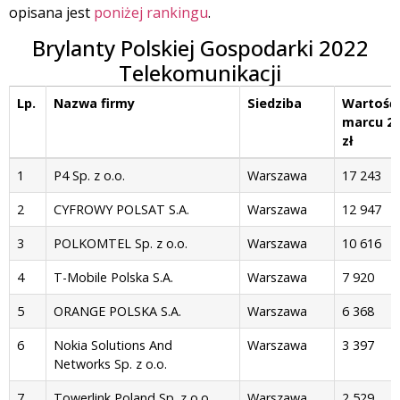
opisana jest
poniżej rankingu
.
Brylanty Polskiej Gospodarki 2022
Telekomunikacji
Lp.
Nazwa firmy
Siedziba
Wartość 
marcu 20
zł
Lp.
Nazwa firmy
Siedziba
Wartość 
1
P4 Sp. z o.o.
Warszawa
17 243
marcu 20
zł
2
CYFROWY POLSAT S.A.
Warszawa
12 947
3
POLKOMTEL Sp. z o.o.
Warszawa
10 616
4
T-Mobile Polska S.A.
Warszawa
7 920
5
ORANGE POLSKA S.A.
Warszawa
6 368
6
Nokia Solutions And
Warszawa
3 397
Networks Sp. z o.o.
7
Towerlink Poland Sp. z o.o.
Warszawa
2 529