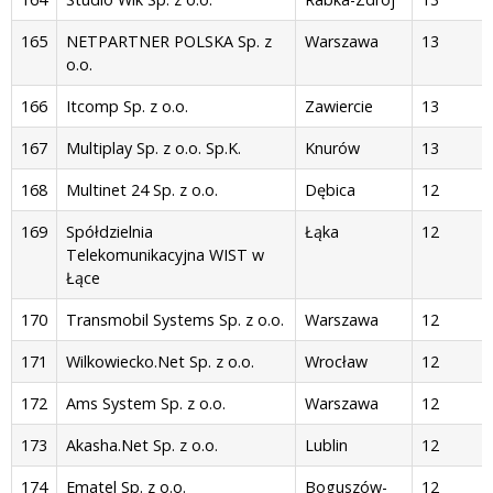
165
NETPARTNER POLSKA Sp. z
Warszawa
13
o.o.
166
Itcomp Sp. z o.o.
Zawiercie
13
167
Multiplay Sp. z o.o. Sp.K.
Knurów
13
168
Multinet 24 Sp. z o.o.
Dębica
12
169
Spółdzielnia
Łąka
12
Telekomunikacyjna WIST w
Łące
170
Transmobil Systems Sp. z o.o.
Warszawa
12
171
Wilkowiecko.Net Sp. z o.o.
Wrocław
12
172
Ams System Sp. z o.o.
Warszawa
12
173
Akasha.Net Sp. z o.o.
Lublin
12
174
Ematel Sp. z o.o.
Boguszów-
12