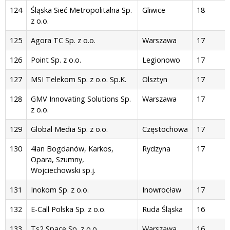
124
Śląska Sieć Metropolitalna Sp.
Gliwice
18
z o.o.
125
Agora TC Sp. z o.o.
Warszawa
17
126
Point Sp. z o.o.
Legionowo
17
127
MSI Telekom Sp. z o.o. Sp.K.
Olsztyn
17
128
GMV Innovating Solutions Sp.
Warszawa
17
z o.o.
129
Global Media Sp. z o.o.
Częstochowa
17
130
4lan Bogdanów, Karkos,
Rydzyna
17
Opara, Szumny,
Wojciechowski sp.j.
131
Inokom Sp. z o.o.
Inowrocław
17
132
E-Call Polska Sp. z o.o.
Ruda Śląska
16
133
Ts2 Space Sp. z o.o.
Warszawa
16