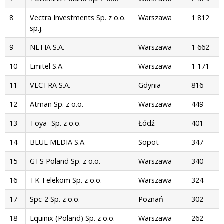
8
Vectra Investments Sp. z o.o.
Warszawa
1 812
sp.j.
9
NETIA S.A.
Warszawa
1 662
10
Emitel S.A.
Warszawa
1 171
11
VECTRA S.A.
Gdynia
816
12
Atman Sp. z o.o.
Warszawa
449
13
Toya -Sp. z o.o.
Łódź
401
14
BLUE MEDIA S.A.
Sopot
347
15
GTS Poland Sp. z o.o.
Warszawa
340
16
TK Telekom Sp. z o.o.
Warszawa
324
17
Spc-2 Sp. z o.o.
Poznań
302
18
Equinix (Poland) Sp. z o.o.
Warszawa
262