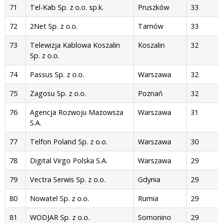
71
Tel-Kab Sp. z o.o. sp.k.
Pruszków
33
72
2Net Sp. z o.o.
Tarnów
33
73
Telewizja Kablowa Koszalin
Koszalin
32
Sp. z o.o.
74
Passus Sp. z o.o.
Warszawa
32
75
Zagosu Sp. z o.o.
Poznań
32
76
Agencja Rozwoju Mazowsza
Warszawa
31
S.A.
77
Telfon Poland Sp. z o.o.
Warszawa
30
78
Digital Virgo Polska S.A.
Warszawa
29
79
Vectra Serwis Sp. z o.o.
Gdynia
29
80
Nowatel Sp. z o.o.
Rumia
29
81
WODJAR Sp. z o.o.
Somonino
29