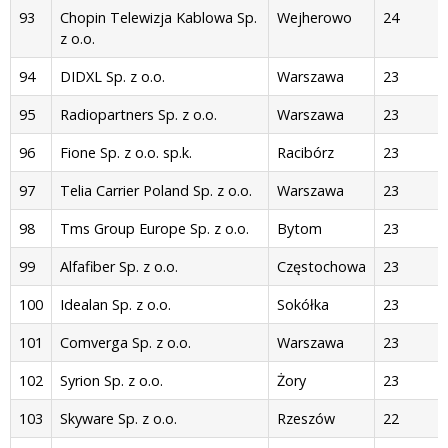
93
Chopin Telewizja Kablowa Sp.
Wejherowo
24
z o.o.
94
DIDXL Sp. z o.o.
Warszawa
23
95
Radiopartners Sp. z o.o.
Warszawa
23
96
Fione Sp. z o.o. sp.k.
Racibórz
23
97
Telia Carrier Poland Sp. z o.o.
Warszawa
23
98
Tms Group Europe Sp. z o.o.
Bytom
23
99
Alfafiber Sp. z o.o.
Częstochowa
23
100
Idealan Sp. z o.o.
Sokółka
23
101
Comverga Sp. z o.o.
Warszawa
23
102
Syrion Sp. z o.o.
Żory
23
103
Skyware Sp. z o.o.
Rzeszów
22