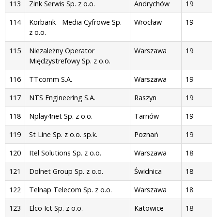
113
Zink Serwis Sp. z o.o.
Andrychów
19
114
Korbank - Media Cyfrowe Sp.
Wrocław
19
z o.o.
115
Niezależny Operator
Warszawa
19
Międzystrefowy Sp. z o.o.
116
TTcomm S.A.
Warszawa
19
117
NTS Engineering S.A.
Raszyn
19
118
Nplay4net Sp. z o.o.
Tarnów
19
119
St Line Sp. z o.o. sp.k.
Poznań
19
120
Itel Solutions Sp. z o.o.
Warszawa
18
121
Dolnet Group Sp. z o.o.
Świdnica
18
122
Telnap Telecom Sp. z o.o.
Warszawa
18
123
Elco Ict Sp. z o.o.
Katowice
18