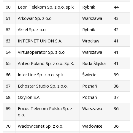
60
Leon Telekom Sp. z o.o. sp.k.
Rybnik
44
61
Arkowar Sp. z o.o.
Warszawa
43
62
Aksel Sp. z o.o.
Rybnik
42
63
INTERNET UNION S.A.
Wrocław
41
64
Virtuaoperator Sp. z o.o.
Warszawa
41
65
Anteo Poland Sp. z o.o. Sp.K.
Ruda Śląska
41
66
Inter.Line Sp. z o.o. sp.k.
Świecie
39
67
Echostar Studio Sp. z o.o.
Poznań
38
68
Oxylion S.A.
Poznań
37
69
Focus Telecom Polska Sp. z
Warszawa
36
o.o.
70
Wadowicenet Sp. z o.o.
Wadowice
36