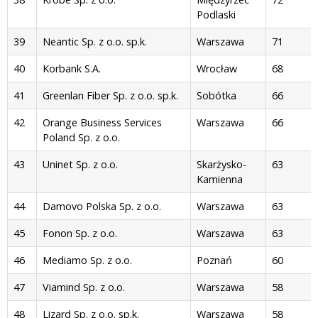
Podlaski
39
Neantic Sp. z o.o. sp.k.
Warszawa
71
40
Korbank S.A.
Wrocław
68
41
Greenlan Fiber Sp. z o.o. sp.k.
Sobótka
66
42
Orange Business Services
Warszawa
66
Poland Sp. z o.o.
43
Uninet Sp. z o.o.
Skarżysko-
63
Kamienna
44
Damovo Polska Sp. z o.o.
Warszawa
63
45
Fonon Sp. z o.o.
Warszawa
63
46
Mediamo Sp. z o.o.
Poznań
60
47
Viamind Sp. z o.o.
Warszawa
58
48
Lizard Sp. z o.o. sp.k.
Warszawa
58