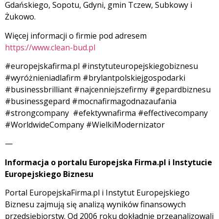
Gdańskiego, Sopotu, Gdyni, gmin Tczew, Subkowy i
Żukowo.
Więcej informacji o firmie pod adresem
https://www.clean-bud.pl
#europejskafirma.pl #instytuteuropejskiegobiznesu
#wyróżnieniadlafirm #brylantpolskiejgospodarki
#businessbrilliant #najcenniejszefirmy #gepardbiznesu
#businessgepard #mocnafirmagodnazaufania
#strongcompany #efektywnafirma #effectivecompany
#WorldwideCompany #WielkiModernizator
—
Informacja o portalu Europejska Firma.pl i Instytucie
Europejskiego Biznesu
Portal EuropejskaFirma.pl i Instytut Europejskiego
Biznesu zajmują się analizą wyników finansowych
przedsiębiorstw. Od 2006 roku dokładnie przeanalizowali