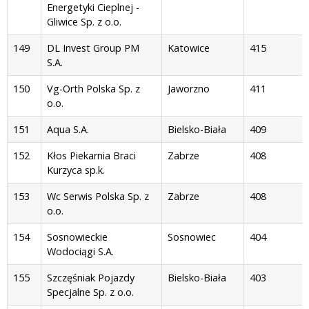
Energetyki Cieplnej -
Gliwice Sp. z o.o.
149
DL Invest Group PM
Katowice
415
S.A.
150
Vg-Orth Polska Sp. z
Jaworzno
411
o.o.
151
Aqua S.A.
Bielsko-Biała
409
152
Kłos Piekarnia Braci
Zabrze
408
Kurzyca sp.k.
153
Wc Serwis Polska Sp. z
Zabrze
408
o.o.
154
Sosnowieckie
Sosnowiec
404
Wodociągi S.A.
155
Szczęśniak Pojazdy
Bielsko-Biała
403
Specjalne Sp. z o.o.