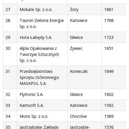
27
Mokate Sp. z o.o.
Żory
1861
28
Tauron Zielona Energia
Katowice
1768
Sp. z o.o.
29
Huta Łabędy S.A.
Gliwice
1723
30
Alpla Opakowania z
Żywiec
1651
Tworzyw Sztucznych
Sp. z o.o.
31
Przedsiębiorstwo
Konieczki
1649
Sprzętu Ochronnego
MASKPOL S.A.
32
Flytronic S.A.
Gliwice
1602
33
Kamsoft S.A.
Katowice
1592
34
Moris Sp. z o.o.
Chorzów
1589
35
Jastrzębskie Zakłady
Jastrzębie-
1576