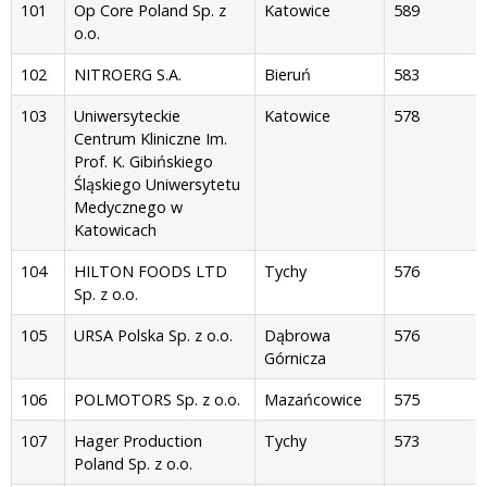
101
Op Core Poland Sp. z
Katowice
589
o.o.
102
NITROERG S.A.
Bieruń
583
103
Uniwersyteckie
Katowice
578
Centrum Kliniczne Im.
Prof. K. Gibińskiego
Śląskiego Uniwersytetu
Medycznego w
Katowicach
104
HILTON FOODS LTD
Tychy
576
Sp. z o.o.
105
URSA Polska Sp. z o.o.
Dąbrowa
576
Górnicza
106
POLMOTORS Sp. z o.o.
Mazańcowice
575
107
Hager Production
Tychy
573
Poland Sp. z o.o.