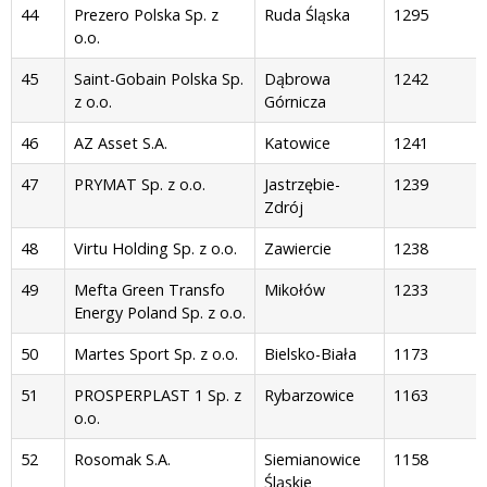
44
Prezero Polska Sp. z
Ruda Śląska
1295
o.o.
45
Saint-Gobain Polska Sp.
Dąbrowa
1242
z o.o.
Górnicza
46
AZ Asset S.A.
Katowice
1241
47
PRYMAT Sp. z o.o.
Jastrzębie-
1239
Zdrój
48
Virtu Holding Sp. z o.o.
Zawiercie
1238
49
Mefta Green Transfo
Mikołów
1233
Energy Poland Sp. z o.o.
50
Martes Sport Sp. z o.o.
Bielsko-Biała
1173
51
PROSPERPLAST 1 Sp. z
Rybarzowice
1163
o.o.
52
Rosomak S.A.
Siemianowice
1158
Śląskie