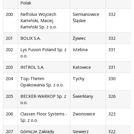
Polak
200
Nefrolux Wojciech
Siemianowice
332
Kamiński, Maciej
Śląskie
Kamiński Sp. z o.o.
201
BOLIX S.A.
Żywiec
332
202
Lys Fusion Poland Sp. z
Istebna
331
o.o.
203
INTROL S.A.
Katowice
331
204
Top-Thimm
Tychy
330
Opakowania Sp. z o.o.
205
BECKER-WARKOP Sp. z
Świerklany
326
o.o.
206
Classen Floor Systems -
Zwonowice
323
Sp. z o.o.
207
Górnicze Zakłady
Siewierz
322