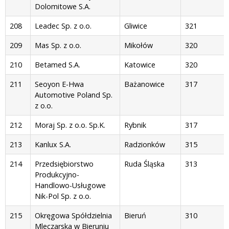
Dolomitowe S.A.
208
Leadec Sp. z o.o.
Gliwice
321
209
Mas Sp. z o.o.
Mikołów
320
210
Betamed S.A.
Katowice
320
211
Seoyon E-Hwa
Bażanowice
317
Automotive Poland Sp.
z o.o.
212
Moraj Sp. z o.o. Sp.K.
Rybnik
317
213
Kanlux S.A.
Radzionków
315
214
Przedsiębiorstwo
Ruda Śląska
313
Produkcyjno-
Handlowo-Usługowe
Nik-Pol Sp. z o.o.
215
Okręgowa Spółdzielnia
Bieruń
310
Mleczarska w Bieruniu