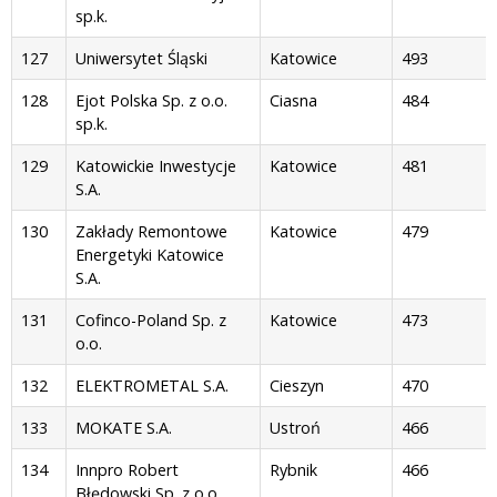
sp.k.
127
Uniwersytet Śląski
Katowice
493
128
Ejot Polska Sp. z o.o.
Ciasna
484
sp.k.
129
Katowickie Inwestycje
Katowice
481
S.A.
130
Zakłady Remontowe
Katowice
479
Energetyki Katowice
S.A.
131
Cofinco-Poland Sp. z
Katowice
473
o.o.
132
ELEKTROMETAL S.A.
Cieszyn
470
133
MOKATE S.A.
Ustroń
466
134
Innpro Robert
Rybnik
466
Błędowski Sp. z o.o.