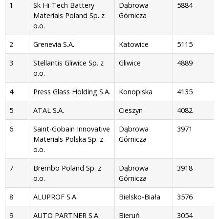
LP.
NAZWA FIRMY
SIEDZIBA
WARTOŚĆ
1
Sk Hi-Tech Battery
Dąbrowa
5884
RYNKOWA
Materials Poland Sp. z
Górnicza
FIRMY W
o.o.
GRUDNIU
2025 R. (W
2
Grenevia S.A.
Katowice
5115
MLN ZŁ)
3
Stellantis Gliwice Sp. z
Gliwice
4889
o.o.
4
Press Glass Holding S.A.
Konopiska
4135
5
ATAL S.A.
Cieszyn
4082
6
Saint-Gobain Innovative
Dąbrowa
3971
Materials Polska Sp. z
Górnicza
o.o.
7
Brembo Poland Sp. z
Dąbrowa
3918
o.o.
Górnicza
8
ALUPROF S.A.
Bielsko-Biała
3576
9
AUTO PARTNER S.A.
Bieruń
3054