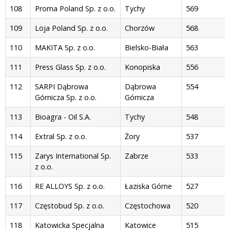
108
Proma Poland Sp. z o.o.
Tychy
569
109
Loja Poland Sp. z o.o.
Chorzów
568
110
MAKITA Sp. z o.o.
Bielsko-Biała
563
111
Press Glass Sp. z o.o.
Konopiska
556
112
SARPI Dąbrowa
Dąbrowa
554
Górnicza Sp. z o.o.
Górnicza
113
Bioagra - Oil S.A.
Tychy
548
114
Extral Sp. z o.o.
Żory
537
115
Zarys International Sp.
Zabrze
533
z o.o.
116
RE ALLOYS Sp. z o.o.
Łaziska Górne
527
117
Częstobud Sp. z o.o.
Częstochowa
520
118
Katowicka Specjalna
Katowice
515