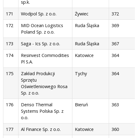
sp.k.
171
Wodpol Sp. z o.o.
Żywiec
372
172
MID Ocean Logistics
Ruda Śląska
369
Poland Sp. z o.o.
173
Saga - Ics Sp. z o.o.
Ruda Śląska
367
174
Resinvest Commodities
Katowice
364
Pl S.A.
175
Zakład Produkcji
Tychy
364
Sprzętu
Oświetleniowego Rosa
Sp. z o.o.
176
Denso Thermal
Bieruń
363
Systems Polska Sp. z
o.o.
177
Al Finance Sp. z o.o.
Katowice
360