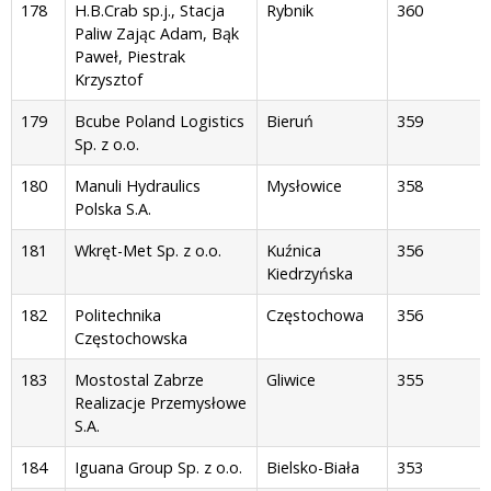
178
H.B.Crab sp.j., Stacja
Rybnik
360
Paliw Zając Adam, Bąk
Paweł, Piestrak
Krzysztof
179
Bcube Poland Logistics
Bieruń
359
Sp. z o.o.
180
Manuli Hydraulics
Mysłowice
358
Polska S.A.
181
Wkręt-Met Sp. z o.o.
Kuźnica
356
Kiedrzyńska
182
Politechnika
Częstochowa
356
Częstochowska
183
Mostostal Zabrze
Gliwice
355
Realizacje Przemysłowe
S.A.
184
Iguana Group Sp. z o.o.
Bielsko-Biała
353