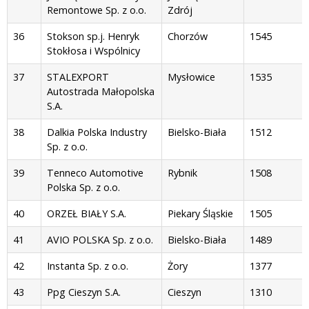
Remontowe Sp. z o.o.
Zdrój
36
Stokson sp.j. Henryk
Chorzów
1545
Stokłosa i Wspólnicy
37
STALEXPORT
Mysłowice
1535
Autostrada Małopolska
S.A.
38
Dalkia Polska Industry
Bielsko-Biała
1512
Sp. z o.o.
39
Tenneco Automotive
Rybnik
1508
Polska Sp. z o.o.
40
ORZEŁ BIAŁY S.A.
Piekary Śląskie
1505
41
AVIO POLSKA Sp. z o.o.
Bielsko-Biała
1489
42
Instanta Sp. z o.o.
Żory
1377
43
Ppg Cieszyn S.A.
Cieszyn
1310