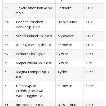
53
Tokai Cobex Polska Sp.
Racibórz
1156
z o.o.
54
Cooper Standard
Bielsko-Biała
1138
Polska Sp. z o.o.
55
Scanfil Poland Sp. z o.o.
Mysłowice
1125
56
ID Logistics Polska S.A.
Katowice
1103
57
Politechnika Śląska
Gliwice
1061
58
Mapei Polska Sp. z o.o.
Gliwice
1060
59
Magna Formpol Sp. z
Tychy
1053
o.o.
60
Górnośląskie
Katowice
1045
Przedsiębiorstwo
Wodociągów S.A.
61
Incobex Sp. z o.o.
Bielsko-Biała
1045