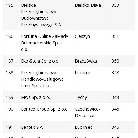
185
Bielskie
Bielsko-Biała
353
Przedsiębiorstwo
Budownictwa
Przemysłowego S.A.
186
Fortuna Online Zakłady
Cieszyn
351
Bukmacherskie Sp. z
o.o.
187
Eko-Stela Sp. z o.o.
Brzezówka
350
188
Przedsiębiorstwo
Lubliniec
348
Handlowo-Usługowe
Larix Sp. z o.o.
189
Mws Sp. z o.o.
Tychy
348
190
Lontex Group Sp. z o.o.
Czechowice-
346
Dziedzice
191
Lentex S.A.
Lubliniec
345