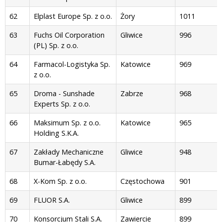
62
Elplast Europe Sp. z o.o.
Żory
1011
63
Fuchs Oil Corporation
Gliwice
996
(PL) Sp. z o.o.
64
Farmacol-Logistyka Sp.
Katowice
969
z o.o.
65
Droma - Sunshade
Zabrze
968
Experts Sp. z o.o.
66
Maksimum Sp. z o.o.
Katowice
965
Holding S.K.A.
67
Zakłady Mechaniczne
Gliwice
948
Bumar-Łabędy S.A.
68
X-Kom Sp. z o.o.
Częstochowa
901
69
FLUOR S.A.
Gliwice
899
70
Konsorcjum Stali S.A.
Zawiercie
899