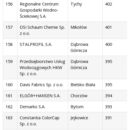
156
Regionalne Centrum
Tychy
402
Gospodarki Wodno-
Ściekowej S.A.
157
DSI Schaum Chemie Sp.
Mikołów
401
z o.o.
158
STALPROFIL S.A.
Dąbrowa
400
Górnicza
159
Przedsiębiorstwo Usług
Dąbrowa
395
Wodociągowych HKW
Górnicza
Sp. z o.o.
160
Davis Fabrics Sp. z o.o.
Bielsko-Biała
395
161
ELGÓR+HANSEN S.A.
Chorzów
394
162
Demarko S.A.
Bytom
393
163
Constantia ColorCap
Jejkowice
391
Sp. z o.o.