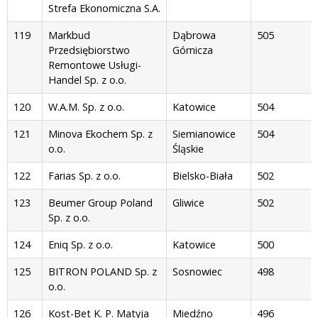
Strefa Ekonomiczna S.A.
119
Markbud
Dąbrowa
505
Przedsiębiorstwo
Górnicza
Remontowe Usługi-
Handel Sp. z o.o.
120
W.A.M. Sp. z o.o.
Katowice
504
121
Minova Ekochem Sp. z
Siemianowice
504
o.o.
Śląskie
122
Farias Sp. z o.o.
Bielsko-Biała
502
123
Beumer Group Poland
Gliwice
502
Sp. z o.o.
124
Eniq Sp. z o.o.
Katowice
500
125
BITRON POLAND Sp. z
Sosnowiec
498
o.o.
126
Kost-Bet K. P. Matyja
Miedźno
496