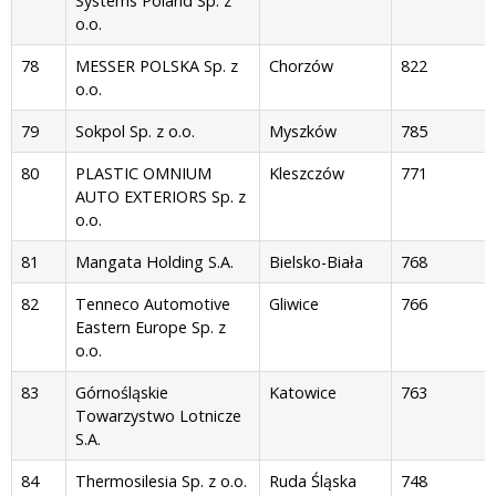
Systems Poland Sp. z
o.o.
78
MESSER POLSKA Sp. z
Chorzów
822
o.o.
79
Sokpol Sp. z o.o.
Myszków
785
80
PLASTIC OMNIUM
Kleszczów
771
AUTO EXTERIORS Sp. z
o.o.
81
Mangata Holding S.A.
Bielsko-Biała
768
82
Tenneco Automotive
Gliwice
766
Eastern Europe Sp. z
o.o.
83
Górnośląskie
Katowice
763
Towarzystwo Lotnicze
S.A.
84
Thermosilesia Sp. z o.o.
Ruda Śląska
748