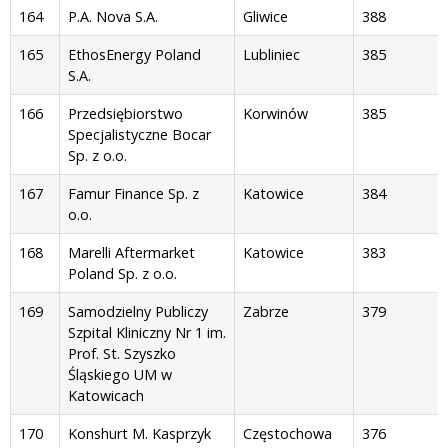
164
P.A. Nova S.A.
Gliwice
388
165
EthosEnergy Poland
Lubliniec
385
S.A.
166
Przedsiębiorstwo
Korwinów
385
Specjalistyczne Bocar
Sp. z o.o.
167
Famur Finance Sp. z
Katowice
384
o.o.
168
Marelli Aftermarket
Katowice
383
Poland Sp. z o.o.
169
Samodzielny Publiczy
Zabrze
379
Szpital Kliniczny Nr 1 im.
Prof. St. Szyszko
Śląskiego UM w
Katowicach
170
Konshurt M. Kasprzyk
Częstochowa
376