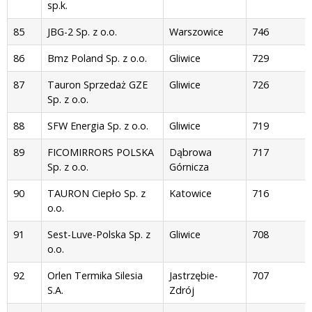
sp.k.
85
JBG-2 Sp. z o.o.
Warszowice
746
86
Bmz Poland Sp. z o.o.
Gliwice
729
87
Tauron Sprzedaż GZE
Gliwice
726
Sp. z o.o.
88
SFW Energia Sp. z o.o.
Gliwice
719
89
FICOMIRRORS POLSKA
Dąbrowa
717
Sp. z o.o.
Górnicza
90
TAURON Ciepło Sp. z
Katowice
716
o.o.
91
Sest-Luve-Polska Sp. z
Gliwice
708
o.o.
92
Orlen Termika Silesia
Jastrzębie-
707
S.A.
Zdrój