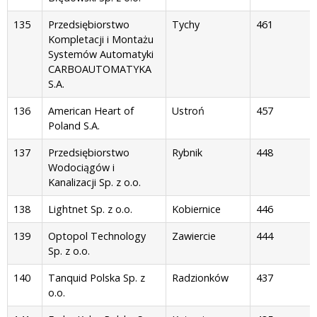
135
Przedsiębiorstwo
Tychy
461
Kompletacji i Montażu
Systemów Automatyki
CARBOAUTOMATYKA
S.A.
136
American Heart of
Ustroń
457
Poland S.A.
137
Przedsiębiorstwo
Rybnik
448
Wodociągów i
Kanalizacji Sp. z o.o.
138
Lightnet Sp. z o.o.
Kobiernice
446
139
Optopol Technology
Zawiercie
444
Sp. z o.o.
140
Tanquid Polska Sp. z
Radzionków
437
o.o.