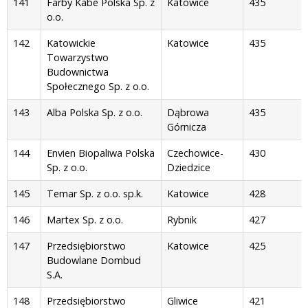
141
Farby Kabe Polska Sp. z
Katowice
435
o.o.
142
Katowickie
Katowice
435
Towarzystwo
Budownictwa
Społecznego Sp. z o.o.
143
Alba Polska Sp. z o.o.
Dąbrowa
435
Górnicza
144
Envien Biopaliwa Polska
Czechowice-
430
Sp. z o.o.
Dziedzice
145
Temar Sp. z o.o. sp.k.
Katowice
428
146
Martex Sp. z o.o.
Rybnik
427
147
Przedsiębiorstwo
Katowice
425
Budowlane Dombud
S.A.
148
Przedsiębiorstwo
Gliwice
421