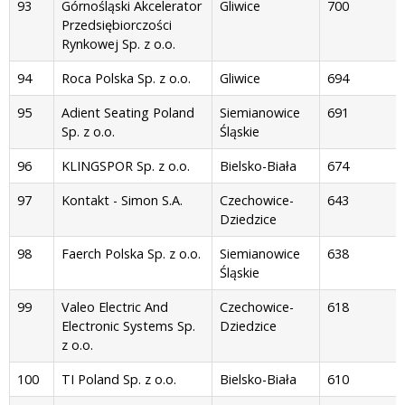
93
Górnośląski Akcelerator
Gliwice
700
Przedsiębiorczości
Rynkowej Sp. z o.o.
94
Roca Polska Sp. z o.o.
Gliwice
694
95
Adient Seating Poland
Siemianowice
691
Sp. z o.o.
Śląskie
96
KLINGSPOR Sp. z o.o.
Bielsko-Biała
674
97
Kontakt - Simon S.A.
Czechowice-
643
Dziedzice
98
Faerch Polska Sp. z o.o.
Siemianowice
638
Śląskie
99
Valeo Electric And
Czechowice-
618
Electronic Systems Sp.
Dziedzice
z o.o.
100
TI Poland Sp. z o.o.
Bielsko-Biała
610