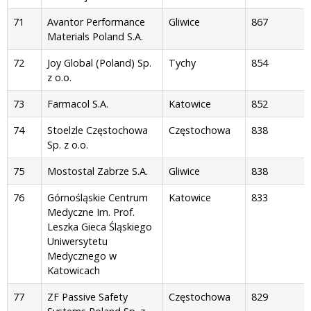
71
Avantor Performance
Gliwice
867
Materials Poland S.A.
72
Joy Global (Poland) Sp.
Tychy
854
z o.o.
73
Farmacol S.A.
Katowice
852
74
Stoelzle Częstochowa
Częstochowa
838
Sp. z o.o.
75
Mostostal Zabrze S.A.
Gliwice
838
76
Górnośląskie Centrum
Katowice
833
Medyczne Im. Prof.
Leszka Gieca Śląskiego
Uniwersytetu
Medycznego w
Katowicach
77
ZF Passive Safety
Częstochowa
829