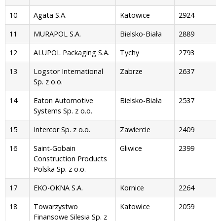
10
Agata S.A.
Katowice
2924
11
MURAPOL S.A.
Bielsko-Biała
2889
12
ALUPOL Packaging S.A.
Tychy
2793
13
Logstor International
Zabrze
2637
Sp. z o.o.
14
Eaton Automotive
Bielsko-Biała
2537
Systems Sp. z o.o.
15
Intercor Sp. z o.o.
Zawiercie
2409
16
Saint-Gobain
Gliwice
2399
Construction Products
Polska Sp. z o.o.
17
EKO-OKNA S.A.
Kornice
2264
18
Towarzystwo
Katowice
2059
Finansowe Silesia Sp. z