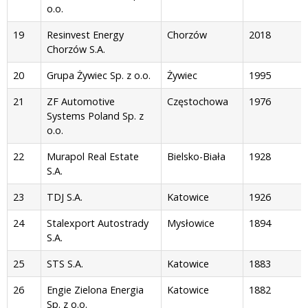
o.o.
19
Resinvest Energy
Chorzów
2018
Chorzów S.A.
20
Grupa Żywiec Sp. z o.o.
Żywiec
1995
21
ZF Automotive
Częstochowa
1976
Systems Poland Sp. z
o.o.
22
Murapol Real Estate
Bielsko-Biała
1928
S.A.
23
TDJ S.A.
Katowice
1926
24
Stalexport Autostrady
Mysłowice
1894
S.A.
25
STS S.A.
Katowice
1883
26
Engie Zielona Energia
Katowice
1882
Sp. z o.o.