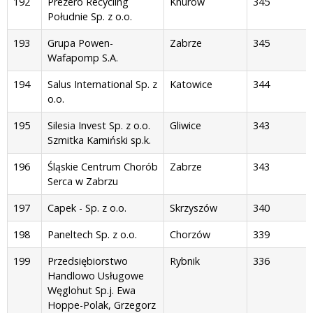
192
Prezero Recycling
Knurów
345
Południe Sp. z o.o.
193
Grupa Powen-
Zabrze
345
Wafapomp S.A.
194
Salus International Sp. z
Katowice
344
o.o.
195
Silesia Invest Sp. z o.o.
Gliwice
343
Szmitka Kamiński sp.k.
196
Śląskie Centrum Chorób
Zabrze
343
Serca w Zabrzu
197
Capek - Sp. z o.o.
Skrzyszów
340
198
Paneltech Sp. z o.o.
Chorzów
339
199
Przedsiębiorstwo
Rybnik
336
Handlowo Usługowe
Węglohut Sp.j. Ewa
Hoppe-Polak, Grzegorz