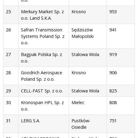
25
Merkury Market Sp. z
Krosno
953
o.o. Land S.K.A.
26
Safran Transmission
Sędziszów
941
Systems Poland Sp. z
Małopolski
o.o.
27
Bagpak Polska Sp. z
Stalowa Wola
919
o.o.
28
Goodrich Aerospace
Krosno
906
Poland Sp. z o.o.
29
CELL-FAST Sp. z o.o.
Stalowa Wola
825
30
Kronospan HPL Sp. z
Mielec
808
o.o.
31
LERG S.A.
Pustków-
751
Osiedle