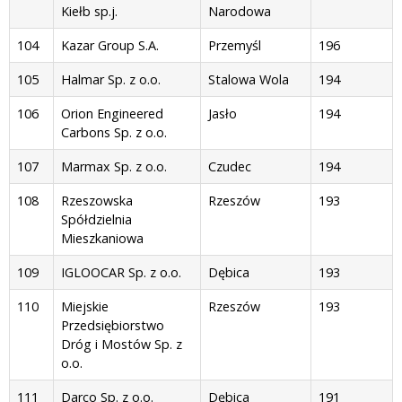
Kiełb sp.j.
Narodowa
104
Kazar Group S.A.
Przemyśl
196
105
Halmar Sp. z o.o.
Stalowa Wola
194
106
Orion Engineered
Jasło
194
Carbons Sp. z o.o.
107
Marmax Sp. z o.o.
Czudec
194
108
Rzeszowska
Rzeszów
193
Spółdzielnia
Mieszkaniowa
109
IGLOOCAR Sp. z o.o.
Dębica
193
110
Miejskie
Rzeszów
193
Przedsiębiorstwo
Dróg i Mostów Sp. z
o.o.
111
Darco Sp. z o.o.
Dębica
191