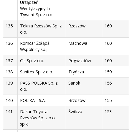
Urządzeń
Wentylacyjnych
Tywent Sp. z o.o.
135
Teknia Rzeszów Sp. z
Rzeszów
160
o.o.
136
Romcar Żołądź i
Machowa
160
Wspólnicy sp.j.
137
Cis Sp. z o.o.
Pogwizdów
160
138
Sanitex Sp. z o.o.
Tryńcza
159
139
PASS POLSKA Sp. z
Sanok
156
o.o.
140
POLIKAT S.A.
Brzozów
155
141
Dakar-Toyota
Świlcza
153
Rzeszów Sp. z o.o.
sp.k.