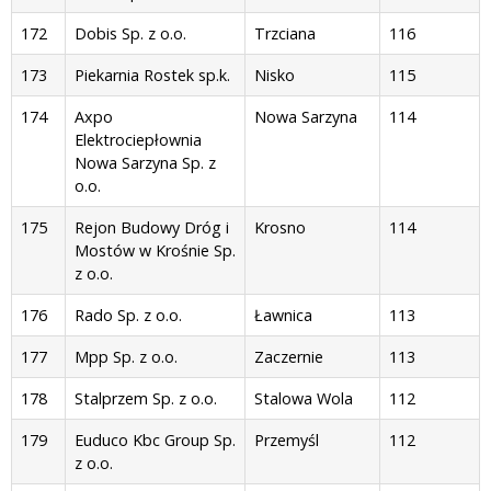
172
Dobis Sp. z o.o.
Trzciana
116
173
Piekarnia Rostek sp.k.
Nisko
115
174
Axpo
Nowa Sarzyna
114
Elektrociepłownia
Nowa Sarzyna Sp. z
o.o.
175
Rejon Budowy Dróg i
Krosno
114
Mostów w Krośnie Sp.
z o.o.
176
Rado Sp. z o.o.
Ławnica
113
177
Mpp Sp. z o.o.
Zaczernie
113
178
Stalprzem Sp. z o.o.
Stalowa Wola
112
179
Euduco Kbc Group Sp.
Przemyśl
112
z o.o.