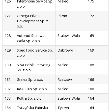
126
Interphone Service Sp.
Mielec
175
z o.o.
127
Omega Pilzno
Pilzno
172
Development Sp. z
o.o.
128
Autorud Stalowa
Stalowa Wola
169
Wola Sp. z o.o.
129
Spec Food Service Sp.
Dąbrówki
169
z o.o.
130
Silva Polski Recycling
Mielec
168
Sp. z o.o.
131
Grinea Sp. z o.o.
Rzeszów
166
132
R&G Plus Sp. z o.o.
Mielec
166
133
Poltra Sp. z o.o.
Stalowa Wola
164
134
Tyczyńska Fabryka
Tyczyn
164