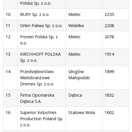
Polska Sp. z o.o.
10
BURY Sp. z o.o.
Mielec
2255
11
Orlen Paliwa Sp. z o.o.
Widełka
2208
12
Froneri Polska Sp. z
Mielec
2078
o.o.
13
KIRCHHOFF POLSKA
Mielec
1914
Sp. z o.o.
14
Przedsiębiorstwo
Głogów
1899
Wielobranżowe
Małopolski
Dremex Sp. z o.o.
15
Firma Oponiarska
Dębica
1832
Dębica S.A.
16
Superior Industries
Stalowa Wola
1602
Production Poland Sp.
z o.o.