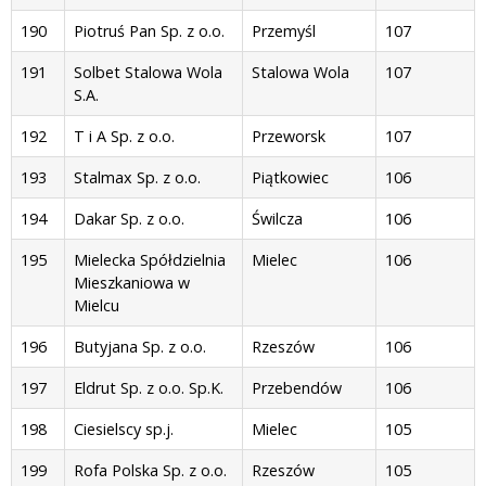
190
Piotruś Pan Sp. z o.o.
Przemyśl
107
191
Solbet Stalowa Wola
Stalowa Wola
107
S.A.
192
T i A Sp. z o.o.
Przeworsk
107
193
Stalmax Sp. z o.o.
Piątkowiec
106
194
Dakar Sp. z o.o.
Świlcza
106
195
Mielecka Spółdzielnia
Mielec
106
Mieszkaniowa w
Mielcu
196
Butyjana Sp. z o.o.
Rzeszów
106
197
Eldrut Sp. z o.o. Sp.K.
Przebendów
106
198
Ciesielscy sp.j.
Mielec
105
199
Rofa Polska Sp. z o.o.
Rzeszów
105