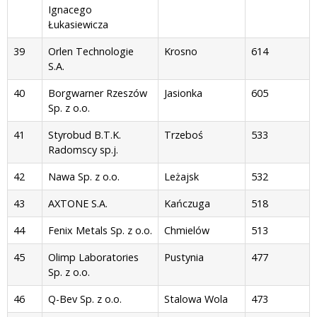
Ignacego
Łukasiewicza
39
Orlen Technologie
Krosno
614
S.A.
40
Borgwarner Rzeszów
Jasionka
605
Sp. z o.o.
41
Styrobud B.T.K.
Trzeboś
533
Radomscy sp.j.
42
Nawa Sp. z o.o.
Leżajsk
532
43
AXTONE S.A.
Kańczuga
518
44
Fenix Metals Sp. z o.o.
Chmielów
513
45
Olimp Laboratories
Pustynia
477
Sp. z o.o.
46
Q-Bev Sp. z o.o.
Stalowa Wola
473