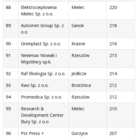
88
Elektrociepłownia
Mielec
220
Mielec Sp. z o.o.
89
Automet Group Sp. z
Sanok
218
o.o.
90
Greinplast Sp. z o.o.
Krasne
216
91
Newmax Nowak i
Rzeszów
215
Wspólnicy sp.k.
92
Raf Ekologia Sp. z o.o.
Jedlicze
214
93
Ravi Sp. z o.o.
Brzeźnica
212
94
Promedica Sp. z o.o.
Rzeszów
212
95
Research &
Mielec
210
Development Center
Bury Sp. z o.o.
96
Pst Press +
Gorzyce
207