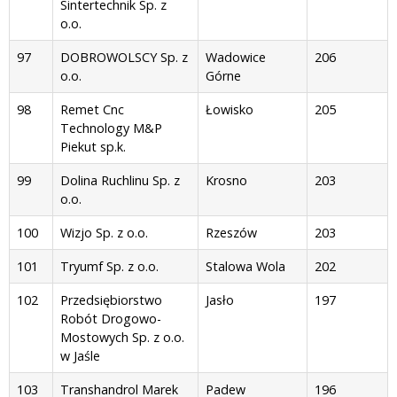
Sintertechnik Sp. z
o.o.
97
DOBROWOLSCY Sp. z
Wadowice
206
o.o.
Górne
98
Remet Cnc
Łowisko
205
Technology M&P
Piekut sp.k.
99
Dolina Ruchlinu Sp. z
Krosno
203
o.o.
100
Wizjo Sp. z o.o.
Rzeszów
203
101
Tryumf Sp. z o.o.
Stalowa Wola
202
102
Przedsiębiorstwo
Jasło
197
Robót Drogowo-
Mostowych Sp. z o.o.
w Jaśle
103
Transhandrol Marek
Padew
196