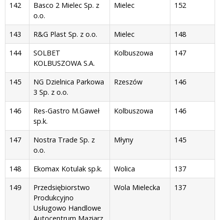
142
Basco 2 Mielec Sp. z
Mielec
152
o.o.
143
R&G Plast Sp. z o.o.
Mielec
148
144
SOLBET
Kolbuszowa
147
KOLBUSZOWA S.A.
145
NG Dzielnica Parkowa
Rzeszów
146
3 Sp. z o.o.
146
Res-Gastro M.Gaweł
Kolbuszowa
146
sp.k.
147
Nostra Trade Sp. z
Młyny
145
o.o.
148
Ekomax Kotulak sp.k.
Wolica
137
149
Przedsiębiorstwo
Wola Mielecka
137
Produkcyjno
Usługowo Handlowe
Autocentrum Maziarz,