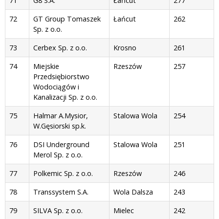
71
G8 S.A.
Łańcut
277
72
GT Group Tomaszek
Łańcut
262
Sp. z o.o.
73
Cerbex Sp. z o.o.
Krosno
261
74
Miejskie
Rzeszów
257
Przedsiębiorstwo
Wodociągów i
Kanalizacji Sp. z o.o.
75
Halmar A.Mysior,
Stalowa Wola
254
W.Gęsiorski sp.k.
76
DSI Underground
Stalowa Wola
251
Merol Sp. z o.o.
77
Polkemic Sp. z o.o.
Rzeszów
246
78
Transsystem S.A.
Wola Dalsza
243
79
SILVA Sp. z o.o.
Mielec
242