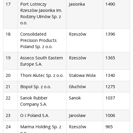
17
Port Lotniczy
Jasionka
1490
Rzeszów-Jasionka Im.
Rodziny Ulmów Sp. z
o.o.
18
Consolidated
Rzeszów
1396
Precision Products
Poland Sp. z o.o.
19
Asseco South Eastern
Rzeszów
1365
Europe S.A.
20
Thoni Alutec Sp. z o.o.
Stalowa Wola
1340
21
Bispol Sp. z o.o.
Głuchów
1275
22
Sanok Rubber
Sanok
1037
Company S.A.
23
O-I Poland S.A.
Jarosław
1006
24
Marma Holding Sp. z
Rzeszów
965
o.o.