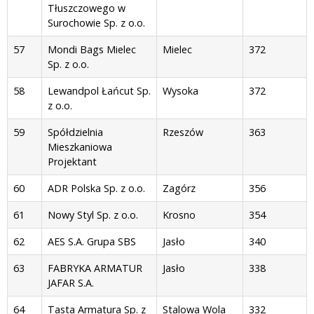
Tłuszczowego w
Surochowie Sp. z o.o.
57
Mondi Bags Mielec
Mielec
372
Sp. z o.o.
58
Lewandpol Łańcut Sp.
Wysoka
372
z o.o.
59
Spółdzielnia
Rzeszów
363
Mieszkaniowa
Projektant
60
ADR Polska Sp. z o.o.
Zagórz
356
61
Nowy Styl Sp. z o.o.
Krosno
354
62
AES S.A. Grupa SBS
Jasło
340
63
FABRYKA ARMATUR
Jasło
338
JAFAR S.A.
64
Tasta Armatura Sp. z
Stalowa Wola
332