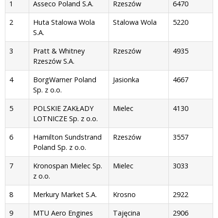
1
Asseco Poland S.A.
Rzeszów
6470
RYNKOWA
FIRMY W
2
Huta Stalowa Wola
Stalowa Wola
5220
GRUDNIU
S.A.
2025 R. (W
MLN ZŁ)
3
Pratt & Whitney
Rzeszów
4935
Rzeszów S.A.
4
BorgWarner Poland
Jasionka
4667
Sp. z o.o.
5
POLSKIE ZAKŁADY
Mielec
4130
LOTNICZE Sp. z o.o.
6
Hamilton Sundstrand
Rzeszów
3557
Poland Sp. z o.o.
7
Kronospan Mielec Sp.
Mielec
3033
z o.o.
8
Merkury Market S.A.
Krosno
2922
9
MTU Aero Engines
Tajęcina
2906