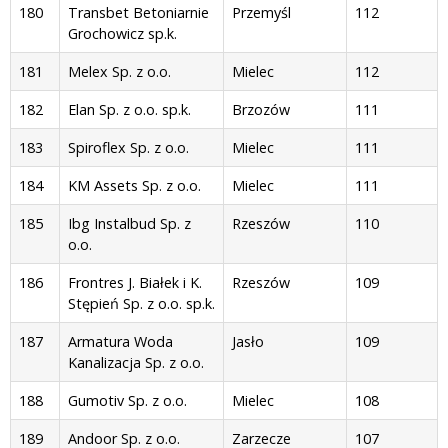
180
Transbet Betoniarnie
Przemyśl
112
Grochowicz sp.k.
181
Melex Sp. z o.o.
Mielec
112
182
Elan Sp. z o.o. sp.k.
Brzozów
111
183
Spiroflex Sp. z o.o.
Mielec
111
184
KM Assets Sp. z o.o.
Mielec
111
185
Ibg Instalbud Sp. z
Rzeszów
110
o.o.
186
Frontres J. Białek i K.
Rzeszów
109
Stępień Sp. z o.o. sp.k.
187
Armatura Woda
Jasło
109
Kanalizacja Sp. z o.o.
188
Gumotiv Sp. z o.o.
Mielec
108
189
Andoor Sp. z o.o.
Zarzecze
107