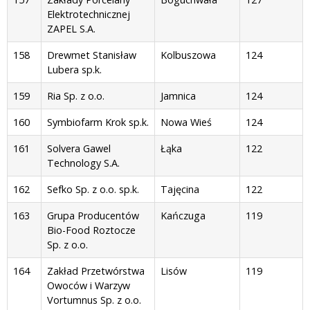
Elektrotechnicznej
ZAPEL S.A.
158
Drewmet Stanisław
Kolbuszowa
124
Lubera sp.k.
159
Ria Sp. z o.o.
Jamnica
124
160
Symbiofarm Krok sp.k.
Nowa Wieś
124
161
Solvera Gawel
Łąka
122
Technology S.A.
162
Sefko Sp. z o.o. sp.k.
Tajęcina
122
163
Grupa Producentów
Kańczuga
119
Bio-Food Roztocze
Sp. z o.o.
164
Zakład Przetwórstwa
Lisów
119
Owoców i Warzyw
Vortumnus Sp. z o.o.