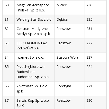
80
Magellan Aerospace
Mielec
236
(Polska) Sp. z o.o.
81
Welding Star Sp. z o.o.
Dębica
235
82
Centrum Medyczne
Rzeszów
231
Medyk Sp. z o.o. sp.k.
83
ELEKTROMONTAŻ
Rzeszów
227
RZESZÓW S.A.
84
Iwamet Sp. z o.o.
Stalowa Wola
227
85
Przedsiębiorstwo
Rzeszów
224
Budowlane
Budomont Sp. z o.o.
86
Zniczplast Sp. z o.o.
Korczyna
221
sp.k.
87
Serwis Kop Sp. z o.o.
Rzeszów
220
Sp.K.