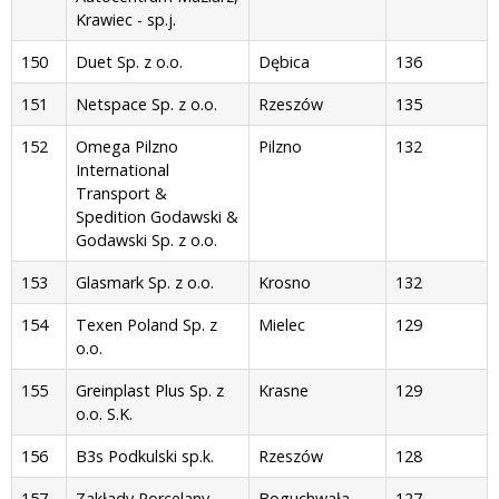
Krawiec - sp.j.
150
Duet Sp. z o.o.
Dębica
136
151
Netspace Sp. z o.o.
Rzeszów
135
152
Omega Pilzno
Pilzno
132
International
Transport &
Spedition Godawski &
Godawski Sp. z o.o.
153
Glasmark Sp. z o.o.
Krosno
132
154
Texen Poland Sp. z
Mielec
129
o.o.
155
Greinplast Plus Sp. z
Krasne
129
o.o. S.K.
156
B3s Podkulski sp.k.
Rzeszów
128
157
Zakłady Porcelany
Boguchwała
127