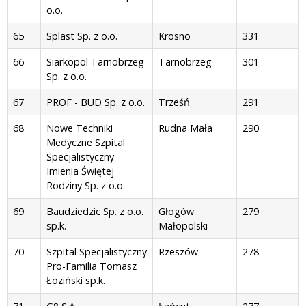
o.o.
65
Splast Sp. z o.o.
Krosno
331
66
Siarkopol Tarnobrzeg
Tarnobrzeg
301
Sp. z o.o.
67
PROF - BUD Sp. z o.o.
Trześń
291
68
Nowe Techniki
Rudna Mała
290
Medyczne Szpital
Specjalistyczny
Imienia Świętej
Rodziny Sp. z o.o.
69
Baudziedzic Sp. z o.o.
Głogów
279
sp.k.
Małopolski
70
Szpital Specjalistyczny
Rzeszów
278
Pro-Familia Tomasz
Łoziński sp.k.