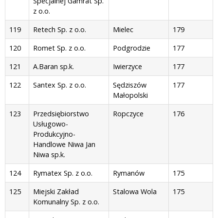
Specjalnej Gamrat Sp.
z o.o.
119
Retech Sp. z o.o.
Mielec
179
120
Romet Sp. z o.o.
Podgrodzie
177
121
A.Baran sp.k.
Iwierzyce
177
122
Santex Sp. z o.o.
Sędziszów
177
Małopolski
123
Przedsiębiorstwo
Ropczyce
176
Usługowo-
Produkcyjno-
Handlowe Niwa Jan
Niwa sp.k.
124
Rymatex Sp. z o.o.
Rymanów
175
125
Miejski Zakład
Stalowa Wola
175
Komunalny Sp. z o.o.