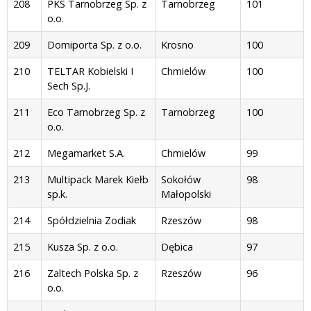
208
PKS Tarnobrzeg Sp. z
Tarnobrzeg
101
o.o.
209
Domiporta Sp. z o.o.
Krosno
100
210
TELTAR Kobielski I
Chmielów
100
Sech Sp.J.
211
Eco Tarnobrzeg Sp. z
Tarnobrzeg
100
o.o.
212
Megamarket S.A.
Chmielów
99
213
Multipack Marek Kiełb
Sokołów
98
sp.k.
Małopolski
214
Spółdzielnia Zodiak
Rzeszów
98
215
Kusza Sp. z o.o.
Dębica
97
216
Zaltech Polska Sp. z
Rzeszów
96
o.o.