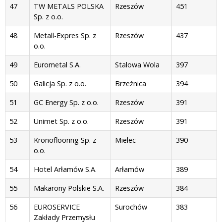
47
TW METALS POLSKA
Rzeszów
451
Sp. z o.o.
48
Metall-Expres Sp. z
Rzeszów
437
o.o.
49
Eurometal S.A.
Stalowa Wola
397
50
Galicja Sp. z o.o.
Brzeźnica
394
51
GC Energy Sp. z o.o.
Rzeszów
391
52
Unimet Sp. z o.o.
Rzeszów
391
53
Kronoflooring Sp. z
Mielec
390
o.o.
54
Hotel Arłamów S.A.
Arłamów
389
55
Makarony Polskie S.A.
Rzeszów
384
56
EUROSERVICE
Surochów
383
Zakłady Przemysłu