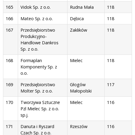
165
Vidok Sp. z o.o.
Rudna Mała
118
166
Mateo Sp. z o.o.
Dębica
118
167
Przedsiębiorstwo
Zaklików
118
Produkcyjno-
Handlowe Dankros
Sp. z o.o.
168
Formaplan
Mielec
118
Komponenty Sp. z
o.o.
169
Przedsiębiorstwo
Głogów
117
Molter Sp. z o.o.
Małopolski
170
Tworzywa Sztuczne
Mielec
116
Pzl Mielec Sp. z o.o.
sp.j.
171
Danuta i Ryszard
Rzeszów
116
Czach Sp. z o.o.