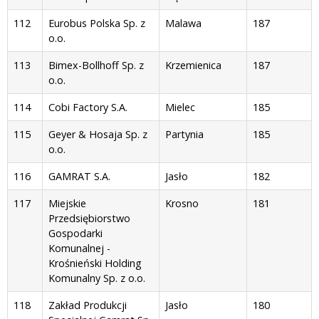
112
Eurobus Polska Sp. z
Malawa
187
o.o.
113
Bimex-Bollhoff Sp. z
Krzemienica
187
o.o.
114
Cobi Factory S.A.
Mielec
185
115
Geyer & Hosaja Sp. z
Partynia
185
o.o.
116
GAMRAT S.A.
Jasło
182
117
Miejskie
Krosno
181
Przedsiębiorstwo
Gospodarki
Komunalnej -
Krośnieński Holding
Komunalny Sp. z o.o.
118
Zakład Produkcji
Jasło
180