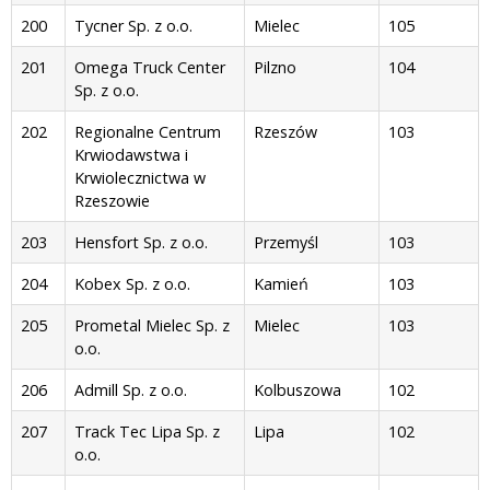
200
Tycner Sp. z o.o.
Mielec
105
201
Omega Truck Center
Pilzno
104
Sp. z o.o.
202
Regionalne Centrum
Rzeszów
103
Krwiodawstwa i
Krwiolecznictwa w
Rzeszowie
203
Hensfort Sp. z o.o.
Przemyśl
103
204
Kobex Sp. z o.o.
Kamień
103
205
Prometal Mielec Sp. z
Mielec
103
o.o.
206
Admill Sp. z o.o.
Kolbuszowa
102
207
Track Tec Lipa Sp. z
Lipa
102
o.o.