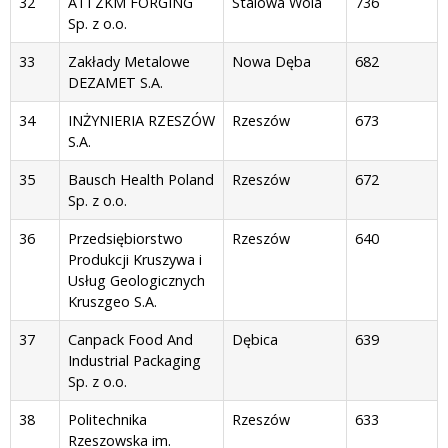
32
ATI ZKM FORGING
Stalowa Wola
736
Sp. z o.o.
33
Zakłady Metalowe
Nowa Dęba
682
DEZAMET S.A.
34
INŻYNIERIA RZESZÓW
Rzeszów
673
S.A.
35
Bausch Health Poland
Rzeszów
672
Sp. z o.o.
36
Przedsiębiorstwo
Rzeszów
640
Produkcji Kruszywa i
Usług Geologicznych
Kruszgeo S.A.
37
Canpack Food And
Dębica
639
Industrial Packaging
Sp. z o.o.
38
Politechnika
Rzeszów
633
Rzeszowska im.