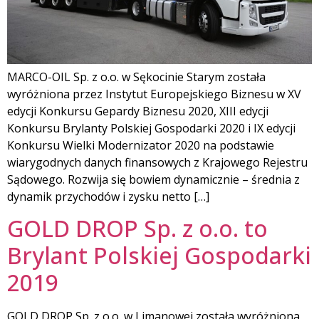
MARCO-OIL Sp. z o.o. w Sękocinie Starym została
wyróżniona przez Instytut Europejskiego Biznesu w XV
edycji Konkursu Gepardy Biznesu 2020, XIII edycji
Konkursu Brylanty Polskiej Gospodarki 2020 i IX edycji
Konkursu Wielki Modernizator 2020 na podstawie
wiarygodnych danych finansowych z Krajowego Rejestru
Sądowego. Rozwija się bowiem dynamicznie – średnia z
dynamik przychodów i zysku netto […]
GOLD DROP Sp. z o.o. to
Brylant Polskiej Gospodarki
2019
GOLD DROP Sp. z o.o. w Limanowej została wyróżniona