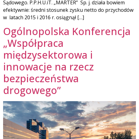
Sądowego. P.P.H.U.iT. „MARTER” Sp. j. działa bowiem
efektywnie: średni stosunek zysku netto do przychodów
w latach 2015 i 2016 r. osiągnął […]
Ogólnopolska Konferencja
„Współpraca
międzysektorowa i
innowacje na rzecz
bezpieczeństwa
drogowego”